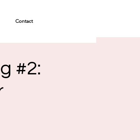
Contact
g #2:
r