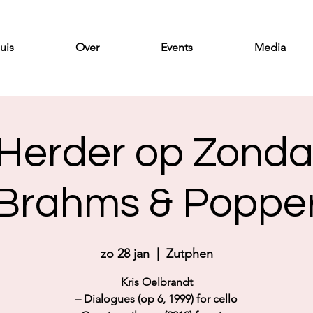
uis
Over
Events
Media
Herder op Zonda
Brahms & Poppe
zo 28 jan
  |  
Zutphen
Kris Oelbrandt
– Dialogues (op 6, 1999) for cello