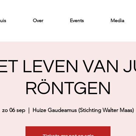
uis
Over
Events
Media
HET LEVEN VAN J
RÖNTGEN
zo 06 sep
  |  
Huize Gaudeamus (Stichting Walter Maas)