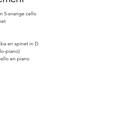
n 5-snarige cello
net
ba en spinet in D 
lo-piano) 
ello en piano 