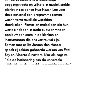
zeggingskracht en vrijheid in muziek stelde 
pianist in residence Hua-Hsuan Lee voor 
deze ochtend een programma samen 
waarin verre muzikale werelden 
doorklinken. Ritmes en melodieën die hun 
wortels hebben in oude culturen vinden 
opnieuw een stem in de klanken en 
instrumenten die ons vertrouwd zijn. 
Samen met cellist Jeroen den Herder 
speelt zij zelden gehoorde werken van Fazil 
Say en Alberto Ginastera. Muziek, zegt ze, 
“die de herinnering aan de universele 
wijsheid van de wereld weer wakker maakt.”
Programma
Fazil Say
 Sonata "Four Cities" for cello and 
piano
Alberto Ginastera
 Sonata op.49 for cello 
and piano
Jeroen den Herder
 – cello