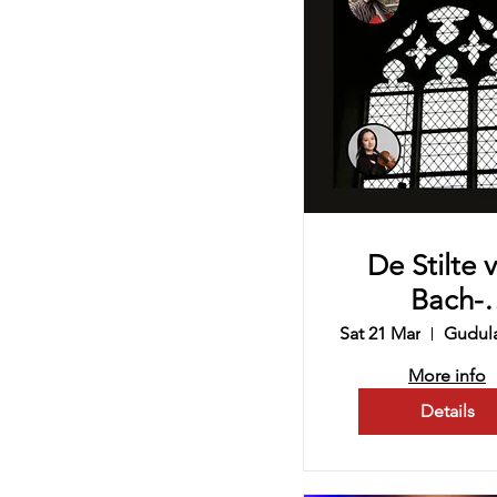
De Stilte 
Bach-
Bachwek
Sat 21 Mar
Loche
More info
Details