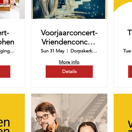
rt-
Voorjaarconcert-
T
phen
Vriendenconcert
met Cappella
Vereniging NOLANO KADE
Sun 31 May
Dorpskerk, Vorden
Tue
Bronckhorst
More info
Details