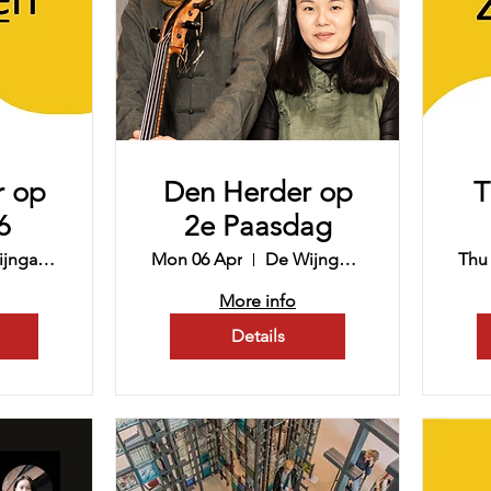
r op
Den Herder op
T
6
2e Paasdag
De Wijngaard
Mon 06 Apr
De Wijngaard
Thu
More info
Details