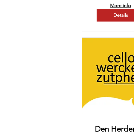
More info
Details
Den Herde