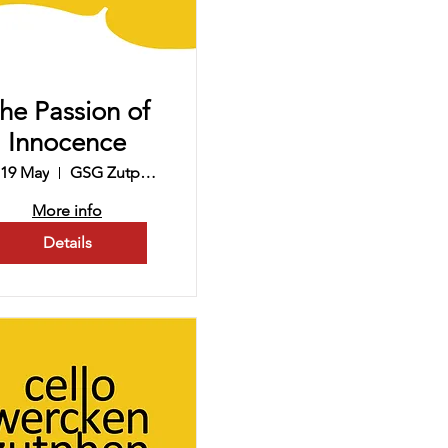
he Passion of
Innocence
 19 May
GSG Zutphen, De Lichtbron
More info
Details