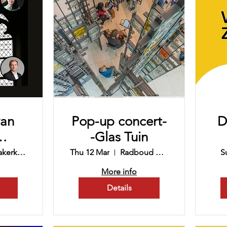
van
Pop-up concert-
D
-Glas Tuin
en
Gudulakerk Lochem
Thu 12 Mar
Radboud University Medical Center
S
m
More info
Details