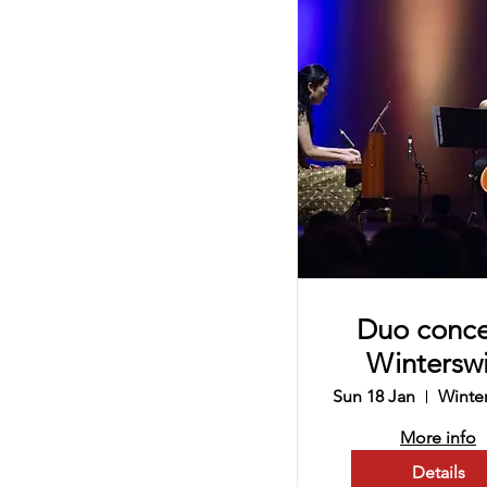
Duo conce
Winterswi
Sun 18 Jan
More info
Details