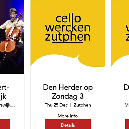
rt-
Den Herder op
D
jk
Zondag 3
Winterswijk Doopsgezinde kerk
Thu 25 Dec
Zutphen
M
More info
Details