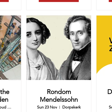
 the
Rondom
D
den
Mendelssohn
Radboud UMC
Sun 23 Nov
Dorpskerk
S