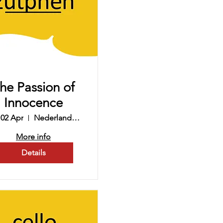
he Passion of
Innocence
 02 Apr
Nederlands Hervormde Kerk
More info
Details