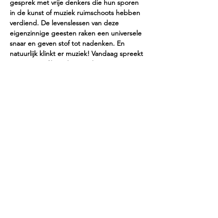
gesprek met vrije denkers die hun sporen 
in de kunst of muziek ruimschoots hebben 
verdiend. De levenslessen van deze 
eigenzinnige geesten raken een universele 
snaar en geven stof tot nadenken. En 
natuurlijk klinkt er muziek! Vandaag spreekt 
Jeroen met filmmaker Sarah Marijnissen.
Programma:
J.S. Bach (1685 – 1750)
 3e sonate
Rokus de Groot
 Sarabande
Satie
 Gymnopedies
Show More
Share this event