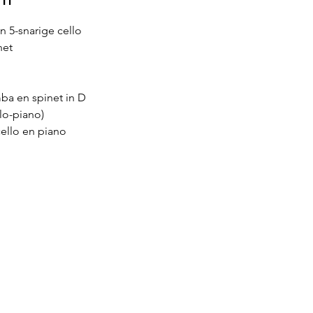
n 5-snarige cello
net
ba en spinet in D 
lo-piano) 
ello en piano 