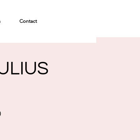
m
Contact
ULIUS
)