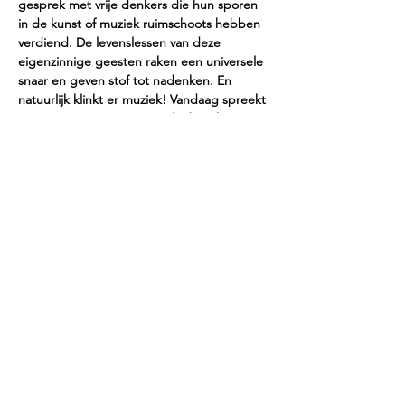
gesprek met vrije denkers die hun sporen 
in de kunst of muziek ruimschoots hebben 
verdiend. De levenslessen van deze 
eigenzinnige geesten raken een universele 
snaar en geven stof tot nadenken. En 
natuurlijk klinkt er muziek! Vandaag spreekt 
Jeroen met Vincent Peppelenbosch.
Programma:
Tigran Mansurian
 Sonate
George Crumb
 Macrokosmos
Maurice Ravel
 Pavane pour une infante 
défunte
Show More
Share this event