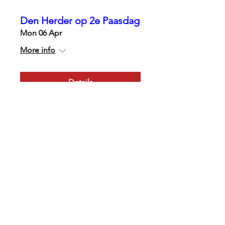
Den Herder op 2e Paasdag
Mon 06 Apr
More info
Details
The Passion of Innocence
Thu 02 Apr
More info
Details